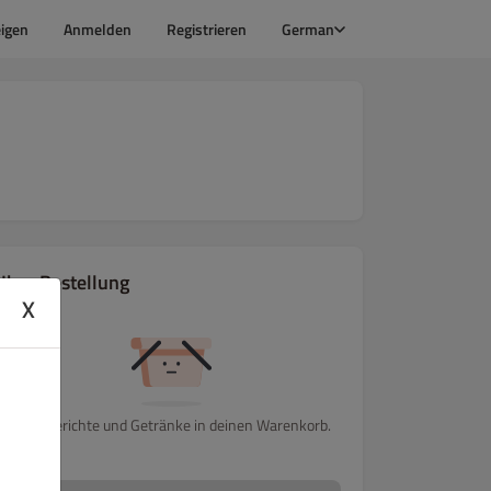
igen
Anmelden
Registrieren
German
Ihre Bestellung
X
Lege Gerichte und Getränke in deinen Warenkorb.