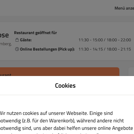
Menü anze
ose
Restaurant geöffnet für
Gäste:
11:30 - 15:00 / 18:00 - 22:00
emberg,
Online Bestellungen (Pick up):
11:30 - 14:15 / 18:00 - 21:15
aurant
Cookies
holzeit wählen
Wir nutzen cookies auf unserer Webseite. Einige sind
e
notwendig (z.B. für den Warenkorb), während andere nicht
notwendig sind, uns aber dabei helfen unsere online Angebote