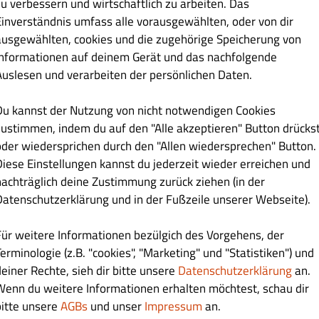
zu verbessern und wirtschaftlich zu arbeiten. Das
Einverständnis umfass alle vorausgewählten, oder von dir
ausgewählten, cookies und die zugehörige Speicherung von
llergen / Zusatzstoff
Informationen auf deinem Gerät und das nachfolgende
Auslesen und verarbeiten der persönlichen Daten.
luten
Du kannst der Nutzung von nicht notwendigen Cookies
aktose
zustimmen, indem du auf den "Alle akzeptieren" Button drücks
oder wiedersprichen durch den "Allen wiedersprechen" Button.
ier
Diese Einstellungen kannst du jederzeit wieder erreichen und
nachträglich deine Zustimmung zurück ziehen (in der
oja
Datenschutzerklärung und in der Fußzeile unserer Webseite).
Sesam
Für weitere Informationen bezülgich des Vorgehens, der
ellerie
erminologie (z.B. "cookies", "Marketing" und "Statistiken") und
deiner Rechte, sieh dir bitte unsere
Datenschutzerklärung
an.
enf
Wenn du weitere Informationen erhalten möchtest, schau dir
bitte unsere
AGBs
und unser
Impressum
an.
isch