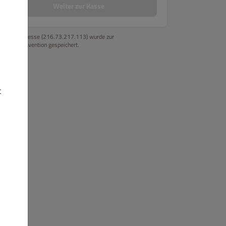
Weiter zur Kasse
Ihre IP-Adresse (216.73.217.113) wurde zur
Betrugsprävention gespeichert.
t